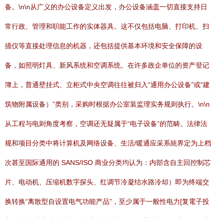
备。\n\n从广义的办公设备定义出发，办公设备涵盖一切直接支持日
常行政、管理和职能工作的实体器具。这不仅包括电脑、打印机、扫
描仪等直接处理信息的机器，还包括提供基本环境和安全保障的设
备，如照明灯具、新风系统和空调系统。在许多政企单位的资产登记
簿上，普通壁挂式、立柜式中央空调往往被归入“通用办公设备”或“建
筑物附属设备）”类别，采购时根据办公室装监理实务规则执行。\n\n
从工程与电则角度考察，空调还无疑属于“电子设备”的范畴。法律法
规和项目分类中将计算机及网络设备、生活/暖通应采系統界定为上档
次甚至国际通用的 SANS/ISO 商业分类均认为：内部含自主回控制芯
片、电动机、压缩机数字探头、红调节冷凝结水路冷却）即为终端交
换转换“离散型自设置电气功能产品”，至少属于一般性电力[复電子投