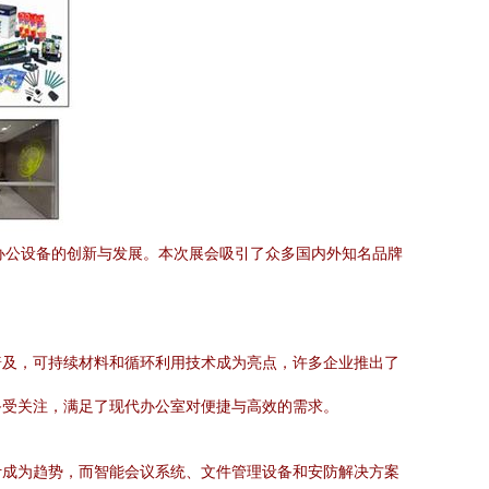
印耗材及办公设备的创新与发展。本次展会吸引了众多国内外知名品牌
普及，可持续材料和循环利用技术成为亮点，许多企业推出了
备受关注，满足了现代办公室对便捷与高效的需求。
计成为趋势，而智能会议系统、文件管理设备和安防解决方案