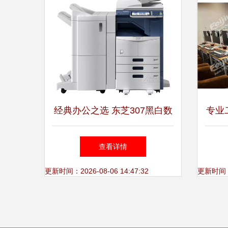
经典办公之选 东芝307黑白数
专业
码复合机高清细节评测
查看详情
更新时间：2026-08-06 14:47:32
更新时间：20