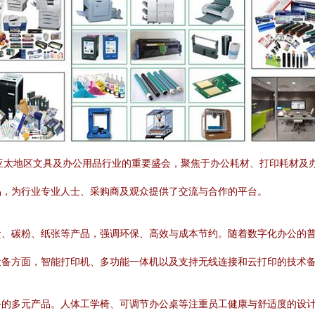
ry Show）作为亚太地区文具及办公用品行业的重要盛会，聚焦于办公耗材、打
品，为行业专业人士、采购商及观众提供了交流与合作的平台。
盒、碳粉、纸张等产品，强调环保、高效与成本节约。随着数字化办公的
设备方面，智能打印机、多功能一体机以及支持无线连接和云打印的技术
备的多元产品。人体工学椅、可调节办公桌等注重员工健康与舒适度的设